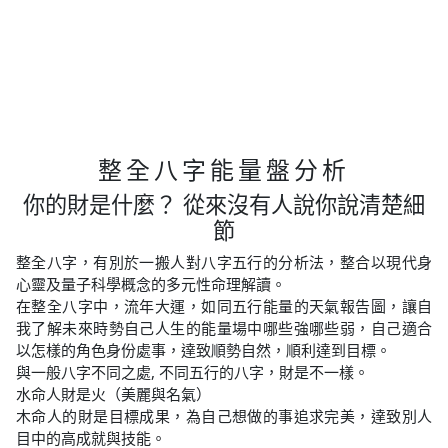
整全八字能量盤分析
你的財是什麼？ 從來沒有人說你說清楚細
節
整全八字，有別於一搬人對八字五行的分析法，整合以現代身
心靈及量子科學概念的多元性命理解讀。
在整全八字中，流年大運，如同五行能量的天氣報告圖，讓自
我了解未來時勢自己人生的能量場中哪些強哪些弱，自己適合
以怎樣的角色身份處事，達致順勢自然，順利達到目標。
與一般八字不同之處, 不同五行的八字，財是不一樣。
水命人財是火（美麗與名氣）
木命人的財是目標成果，為自己想做的事追求完美，達致別人
目中的高成就與技能。