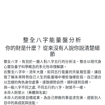
整全八字能量盤分析
你的財是什麼？ 從來沒有人說你說清楚細
節
整全八字，有別於一搬人對八字五行的分析法，整合以現代身
心靈及量子科學概念的多元性命理解讀。
在整全八字中，流年大運，如同五行能量的天氣報告圖，讓自
我了解未來時勢自己人生的能量場中哪些強哪些弱，自己適合
以怎樣的角色身份處事，達致順勢自然，順利達到目標。
與一般八字不同之處, 不同五行的八字，財是不一樣。
水命人財是火（美麗與名氣）
木命人的財是目標成果，為自己想做的事追求完美，達致別人
目中的高成就與技能。